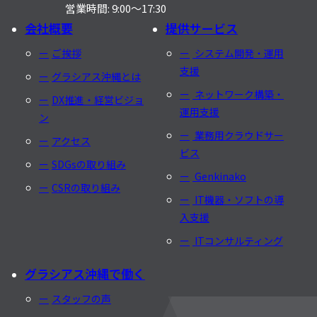
営業時間: 9:00〜17:30
会社概要
提供サービス
ご挨拶
システム開発・運用
支援
グラシアス沖縄とは
ネットワーク構築・
DX推進・経営ビジョ
運用支援
ン
業務用クラウドサー
アクセス
ビス
SDGsの取り組み
Genkinako
CSRの取り組み
IT機器・ソフトの導
入支援
ITコンサルティング
グラシアス沖縄で働く
スタッフの声